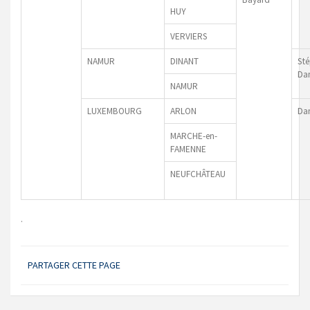
HUY
VERVIERS
NAMUR
DINANT
St
Da
NAMUR
LUXEMBOURG
ARLON
Dan
MARCHE-en-
FAMENNE
NEUFCHÂTEAU
.
PARTAGER CETTE PAGE