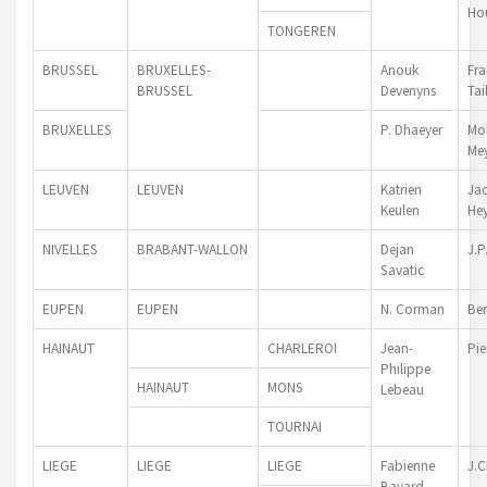
Ho
TONGEREN
BRUSSEL
BRUXELLES-
Anouk
Fra
BRUSSEL
Devenyns
Ta
BRUXELLES
P. Dhaeyer
Mo
Me
LEUVEN
LEUVEN
Katrien
Ja
Keulen
He
NIVELLES
BRABANT-WALLON
Dejan
J.P
Savatic
EUPEN
EUPEN
N. Corman
Be
HAINAUT
CHARLEROI
Jean-
Pie
Philippe
HAINAUT
MONS
Lebeau
TOURNAI
LIEGE
LIEGE
LIEGE
Fabienne
J.C
Bayard