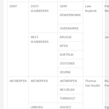
GENT
OOST-
GENT
Leen
Pet
VLAANDEREN
Nuytinck
Wul
DENDERMONDE
OUDENAARDE
WEST-
BRUGGE
Ja
VLAANDEREN
IEPER
KORTRIJK
OOSTENDE
VEURNE
ANTWERPEN
ANTWERPEN
ANTWERPEN
Thomas
Mic
Van Houtte
Pe
MECHELEN
TURNHOUT
LIMBURG
HASSELT
Ing