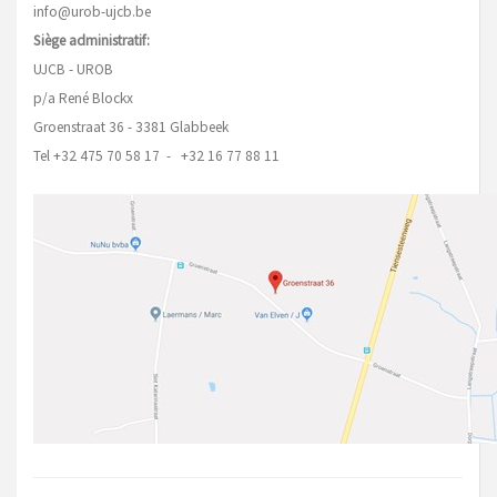
info@urob-ujcb.be
Siège administratif:
UJCB - UROB
p/a René Blockx
Groenstraat 36 - 3381 Glabbeek
Tel +32 475 70 58 17 - +32 16 77 88 11