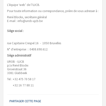
L’équipe ‘web’ de l’UJCB.
Pour toute information ou correspondance, prière de vous adresser à :
René Blockx, secrétaire général
E-mail : info@urob-ujcb.be
Siège social :
rue Capitaine Crespel 16 - 1050 Bruxelles
N° d'entreprise : : 0408.698.612
Siège administratif
UROB - UJCB
p/a René Blockx
Groenstraat 36
3381 Glabbeek
Tel : +32 475 70 58 17
+32 16 77 88 11
PARTAGER CETTE PAGE